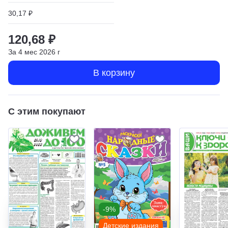
30,17 ₽
120,68 ₽
За
4
мес
2026
г
В корзину
С этим покупают
-9%
Детские издания