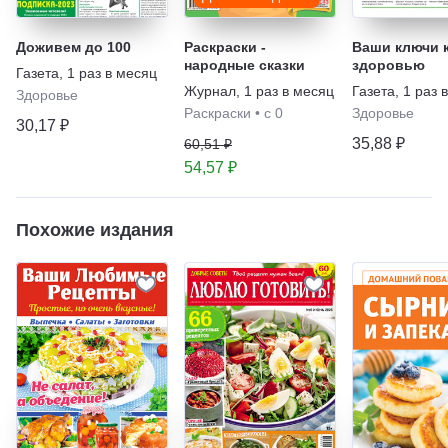
Доживем до 100
Раскраски -
Ваши ключи 
народные сказки
здоровью
Газета
,
1 раз в месяц
Журнал
,
1 раз в месяц
Газета
,
1 раз 
Здоровье
Раскраски
•
с 0
Здоровье
30,17 ₽
35,88 ₽
60,51 ₽
54,57 ₽
Похожие издания