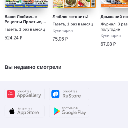
Ваши Любимые
Люблю готовить!
Домашний по
Рецепты Простые,
Газета
,
1 раз в месяц
Журнал
,
3 раз
но очень вкусные!
Газета
,
1 раз в месяц
полугодие
Кулинария
Выпечка, Салаты,
Кулинария
Заготовки
524,24 ₽
75,06 ₽
67,08 ₽
Вы недавно смотрели