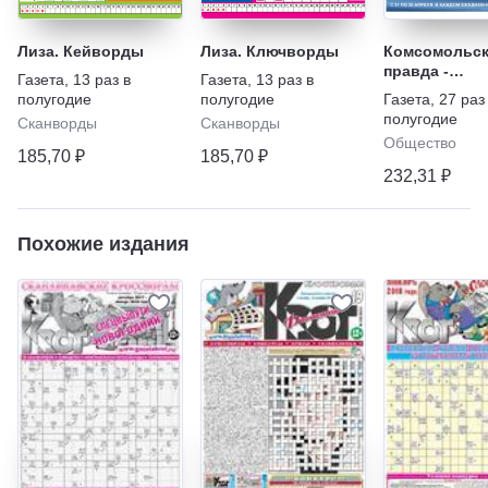
Лиза. Кейворды
Лиза. Ключворды
Комсомольск
правда -
Газета
,
13 раз в
Газета
,
13 раз в
Еженедельни
полугодие
полугодие
Газета
,
27 раз
"Телепрогра
полугодие
Сканворды
Сканворды
Общество
185,70 ₽
185,70 ₽
232,31 ₽
Похожие издания