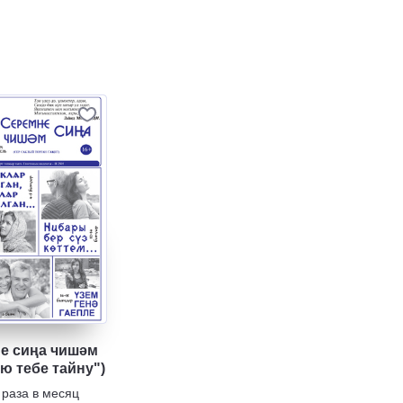
е сиңа чишәм
ю тебе тайну")
 раза в месяц