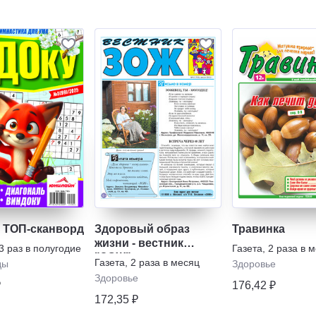
. ТОП-сканворд
Здоровый образ
Травинка
жизни - вестник
3 раз в полугодие
Газета
,
2 раза в 
"ЗОЖ"
Газета
,
2 раза в месяц
ды
Здоровье
Здоровье
₽
176,42 ₽
172,35 ₽