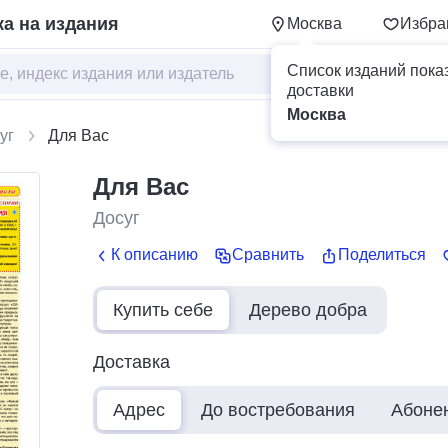
а на издания
Москва
Избра
Список изданий пока
доставки
Москва
уг
Для Вас
Для Вас
Досуг
К описанию
Сравнить
Поделиться
Купить себе
Дерево добра
Доставка
Адрес
До востребования
Абоне