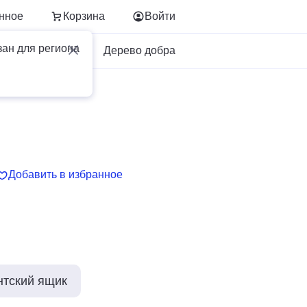
нное
Корзина
Войти
зан для региона
Для бизнеса
Дерево добра
Добавить в избранное
нтский ящик