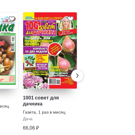
1001 совет для
Крестьянская Русь
дачника
месяц
Газета
,
1 раз в неделю
Газета
,
1 раз в месяц
Дача
Дача
329,23 ₽
66,06 ₽