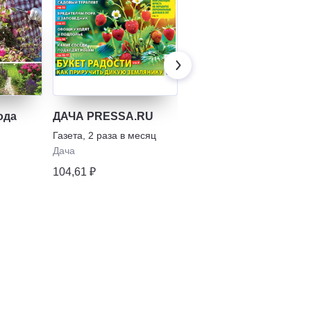
ода
ДАЧА PRESSA.RU
УДАЧНЫЕ ГРЯДКИ.
Сад, Огород. Советы
Газета
,
2 раза в месяц
и хитрости. От
Газета
,
1 раз в месяц
Дача
посадки до сбора +
474,08 ₽
104,61 ₽
Цветы и Подворье