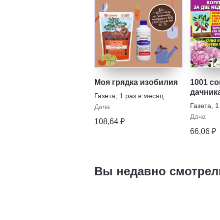
Моя грядка изобилия
1001 со
дачник
Газета
,
1 раз в месяц
Газета
,
1
Дача
Дача
108,64 ₽
66,06 ₽
Вы недавно смотрел