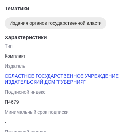
Тематики
Новости политики, экономики, культуры, спорта,
социальной жизни Южного Урала. Мнения экспертов,
интервью, репортажи.
Издания органов государственной власти
Южноуральская панорама - спецвыпуск
Характеристики
Тип
Комплект
Издатель
ОБЛАСТНОЕ ГОСУДАРСТВЕННОЕ УЧРЕЖДЕНИЕ
ИЗДАТЕЛЬСКИЙ ДОМ "ГУБЕРНИЯ"
Подписной индекс
П4679
Минимальный срок подписки
-