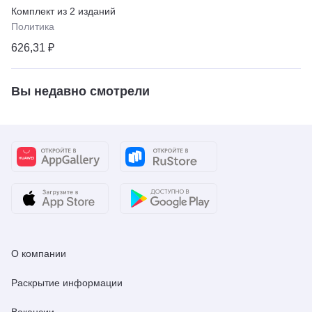
еженедельный
Комплект из
2
изданий
выпуск «Российской
Политика
газеты» – Неделя
626,31 ₽
Вы недавно смотрели
О компании
Раскрытие информации
Вакансии