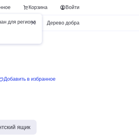
нное
Корзина
Войти
зан для региона
Для бизнеса
Дерево добра
Добавить в избранное
нтский ящик