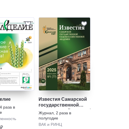
елие
Известия Самарской
государственной
4 раза в
сельскохозяйственной
е
Журнал
,
2 раза в
академии
полугодие
енность
ВАК и РИНЦ
 ₽