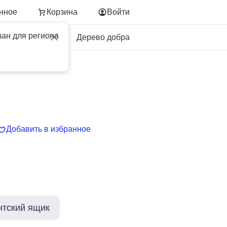
нное
Корзина
Войти
зан для региона
Для бизнеса
Дерево добра
Добавить в избранное
нтский ящик