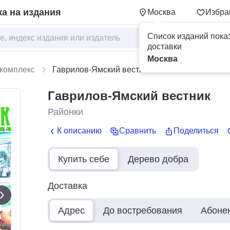
а на издания
Москва
Избра
Список изданий пока
доставки
Москва
комплекс
Гаврилов-Ямский вестник
Гаврилов-Ямский вестник
Районки
К описанию
Сравнить
Поделиться
Купить себе
Дерево добра
Доставка
Адрес
До востребования
Абоне