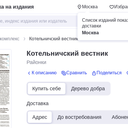
а на издания
Москва
Избра
Список изданий пока
доставки
Москва
комплекс
Котельничский вестник
Котельничский вестник
Районки
К описанию
Сравнить
Поделиться
Купить себе
Дерево добра
Доставка
Адрес
До востребования
Абоне