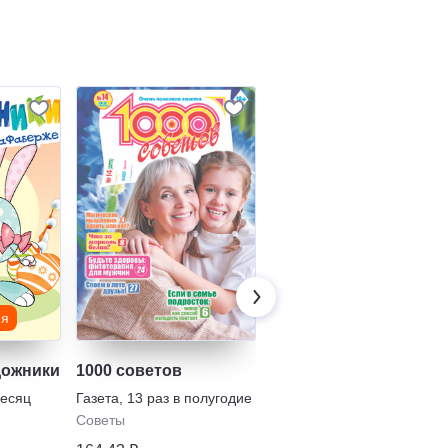
-16%
ия
Детские издания
дожники
1000 советов
Тошка и компания
месяц
Газета
,
13 раз в полугодие
Журнал
,
1 раз в месяц
Советы
с 0
•
Научпоп