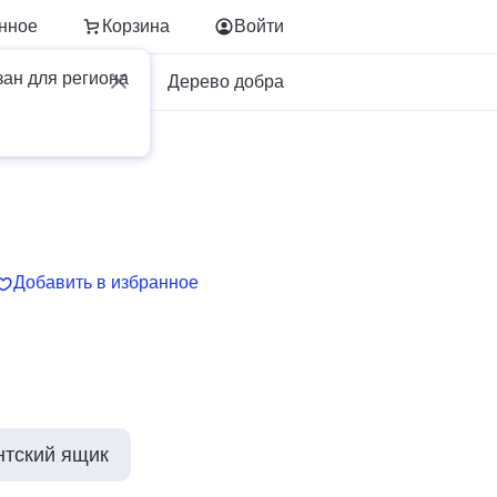
нное
Корзина
Войти
зан для региона
Для бизнеса
Дерево добра
Добавить в избранное
нтский ящик