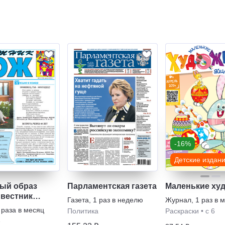
-16%
Детские издан
ый образ
Парламентская газета
Маленькие ху
 вестник
Газета
,
1 раз в неделю
Журнал
,
1 раз в 
 раза в месяц
Политика
Раскраски
•
с 6
е