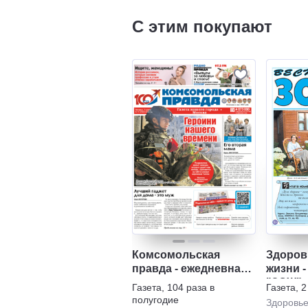
С этим покупают
Комсомольская
Здоров
правда - ежедневная
жизни -
газета
"ЗОЖ"
Газета
,
104 раза в
Газета
,
2
полугодие
Здоровь