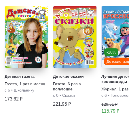
-10%
Детские из
Детская газета
Детские сказки
Лучшие детс
кроссворды
Газета
,
1 раз в месяц
Газета
,
6 раз в
полугодие
Журнал
,
1 раз
с 6
•
Школьнику
с 0
•
Сказки
с 6
•
Головоло
173,62 ₽
221,95 ₽
129,51 ₽
115,79 ₽