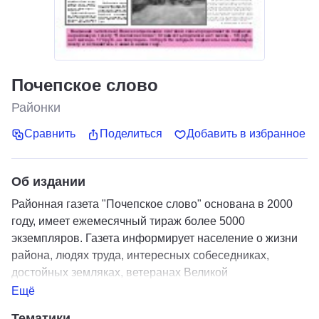
Почепское слово
Районки
Сравнить
Поделиться
Добавить в избранное
Об издании
Районная газета "Почепское слово" основана в 2000
году, имеет ежемесячный тираж более 5000
экземпляров. Газета информирует население о жизни
района, людях труда, интересных собеседниках,
достойных земляках, ветеранах Великой
отечественной войны и локальных конфликтов, о
Ещё
здоровом образе жизни, духовном и культурном
Тематики