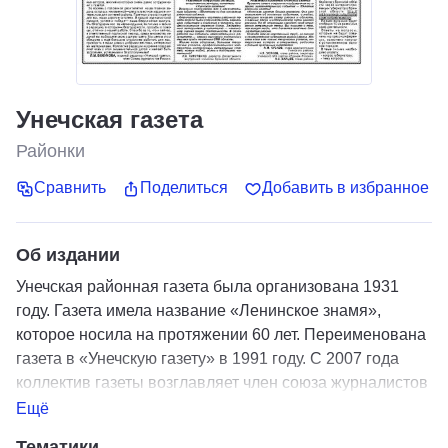
Унечская газета
Районки
Сравнить
Поделиться
Добавить в избранное
Об издании
Унечская районная газета была организована 1931
году. Газета имела название «Ленинское знамя»,
которое носила на протяжении 60 лет. Переименована
газета в «Унечскую газету» в 1991 году. С 2007 года
коллектив газеты возглавляет член союза журналистов
РФ Людмила Михайловна Бобунова. На сегодняшний
Ещё
день вышло в свет 10820 номеров, тираж газеты - 5000
Тематики