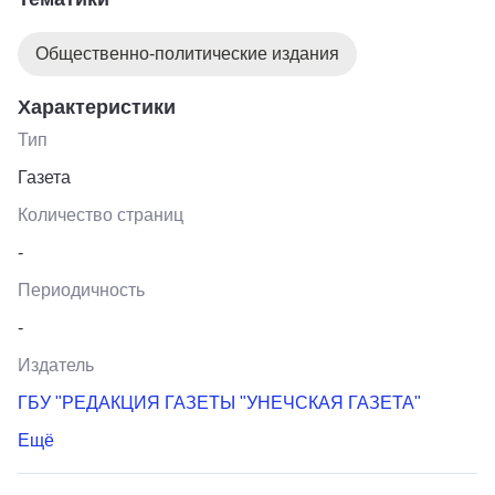
экземпляров. Содержание газеты разнообразное. Это
информация о жизни района, рассказы о людях, о
Общественно-политические издания
производственных коллективах и о многом другом.
Характеристики
Тип
Газета
Количество страниц
-
Периодичность
-
Издатель
ГБУ "РЕДАКЦИЯ ГАЗЕТЫ "УНЕЧСКАЯ ГАЗЕТА"
Ещё