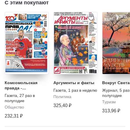
С этим покупают
Комсомольская
Аргументы и факты
Вокруг Света
правда -
Газета
,
1 раз в неделю
Журнал
,
5 раз
Еженедельник с
Газета
,
27 раз в
полугодие
Политика
"Телепрограммой"
полугодие
Туризм
325,40 ₽
Общество
313,96 ₽
232,31 ₽