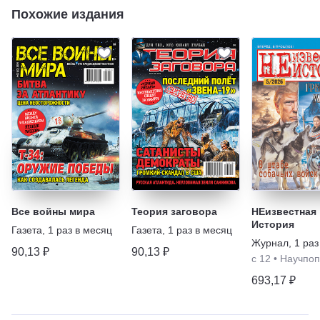
Похожие издания
Все войны мира
Теория заговора
НЕизвестная
История
Газета
,
1 раз в месяц
Газета
,
1 раз в месяц
Журнал
,
1 раз
90,13 ₽
90,13 ₽
с 12
•
Научпоп
693,17 ₽