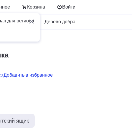
нное
Корзина
Войти
зан для региона
Для бизнеса
Дерево добра
нка
Добавить в избранное
нтский ящик