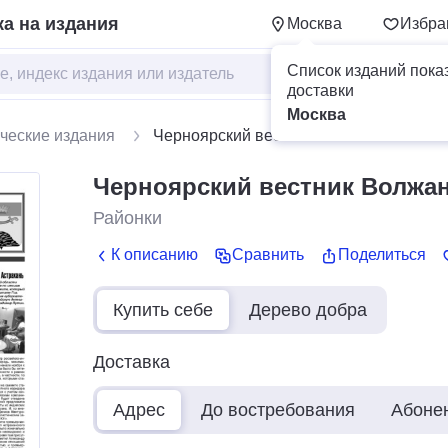
а на издания
Москва
Избра
Список изданий пока
доставки
Москва
ческие издания
Черноярский вестник Волжанка
Черноярский вестник Волжа
Районки
К описанию
Сравнить
Поделиться
Купить себе
Дерево добра
Доставка
Адрес
До востребования
Абоне