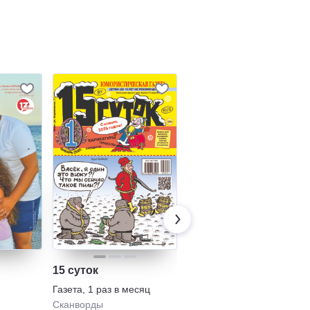
15 суток
Спецвыпуск
Апельсин Байки
Газета
,
1 раз в месяц
Газета
,
6 раз в полугодие
Сканворды