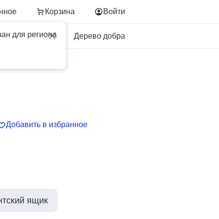
нное
Корзина
Войти
зан для региона
Для бизнеса
Дерево добра
Добавить в избранное
нтский ящик