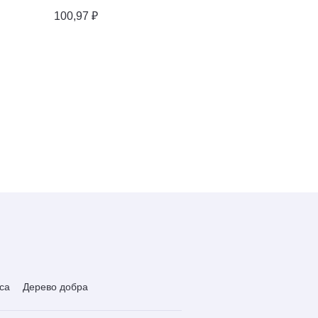
Досуг
100,97 ₽
163,09 ₽
са
Дерево добра