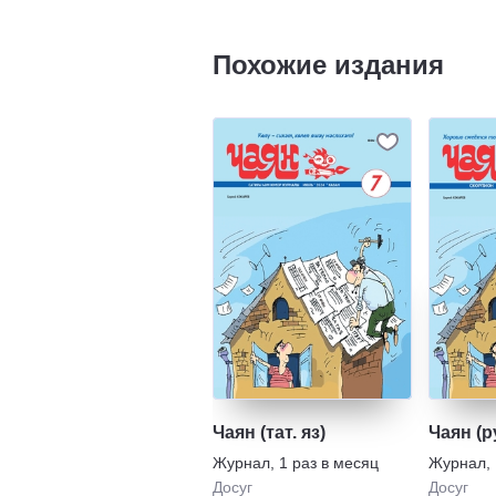
Похожие издания
Чаян (тат. яз)
Чаян (ру
Журнал
,
1 раз в месяц
Журнал
,
Досуг
Досуг