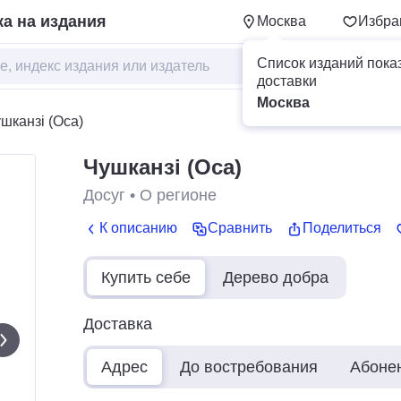
а на издания
Москва
Избра
Список изданий пока
доставки
Москва
шканзi (Оса)
Чушканзi (Оса)
Досуг
•
О регионе
К описанию
Сравнить
Поделиться
Купить себе
Дерево добра
Доставка
Адрес
До востребования
Абоне