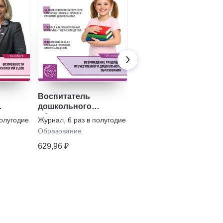
Воспитатель
Логопед
дошкольного
Журнал
,
5 раз в полугодие
ьным
образовательного
полугодие
Журнал
,
6 раз в полугодие
Образование
учреждения
Образование
629,96 ₽
629,96 ₽