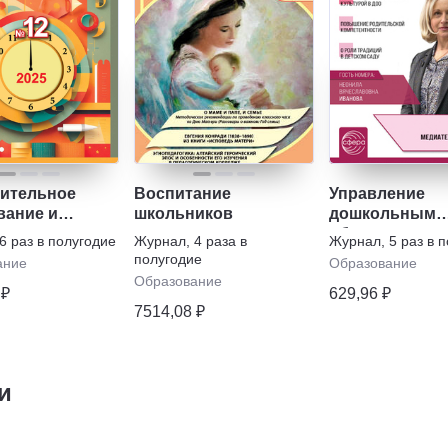
ительное
Воспитание
Управление
вание и
школьников
дошкольным
ание с
образовател
6 раз в полугодие
Журнал
,
4 раза в
Журнал
,
5 раз в 
ением
учреждением
полугодие
ание
Образование
Образование
 ₽
629,96 ₽
7514,08 ₽
и