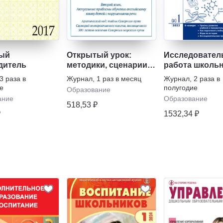
ый
Открытый урок:
Исследовател
дитель
методики, сценарии и
работа школь
примеры
3 раза в
Журнал
,
1 раз в месяц
Журнал
,
2 раза в
е
полугодие
Образование
ание
Образование
518,53 ₽
₽
1532,34 ₽