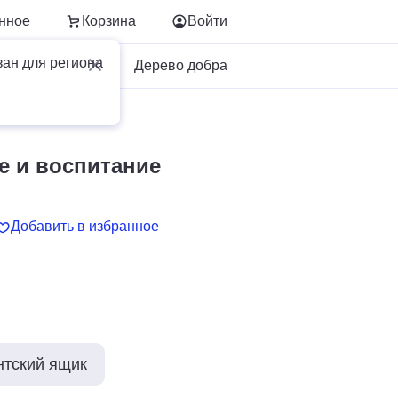
нное
Корзина
Войти
зан для региона
Для бизнеса
Дерево добра
спитание
е и воспитание
Добавить в избранное
нтский ящик