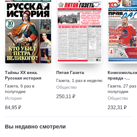
Тайны XX века.
Пятая Газета
Комсомольск
Русская история
правда -
Газета
,
1 раз в неделю
Еженедельни
Газета
,
6 раз в
Газета
,
27 раз
Общество
"Телепрогра
полугодие
полугодие
250,11 ₽
История
Общество
84,95 ₽
232,31 ₽
Вы недавно смотрели