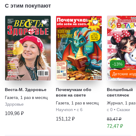
С этим покупают
-13%
Детские из
Веста-М. Здоровье
Почемучкам обо
Волшебный
всем на свете
светлячок
Газета
,
1 раз в месяц
Газета
,
1 раз в месяц
Журнал
,
1 раз
Здоровье
Научпоп
•
с 6
с 0
•
Сказки
109,96 ₽
151,12 ₽
83,47 ₽
72,47 ₽