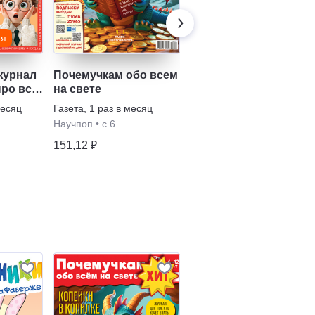
ия
журнал
Почемучкам обо всем
Ёжик
про все
на свете
Журнал
,
6 раз в полугодие
месяц
Газета
,
1 раз в месяц
с 0
•
Головоломки
Научпоп
•
с 6
64,64 ₽
151,12 ₽