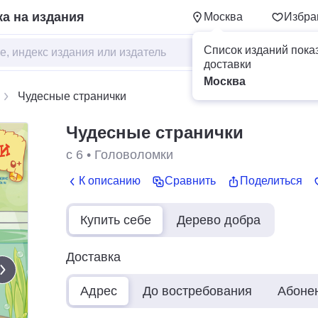
а на издания
Москва
Избра
Список изданий пока
доставки
Москва
Чудесные странички
Чудесные странички
с 6
•
Головоломки
К описанию
Сравнить
Поделиться
Купить себе
Дерево добра
Доставка
Адрес
До востребования
Абоне