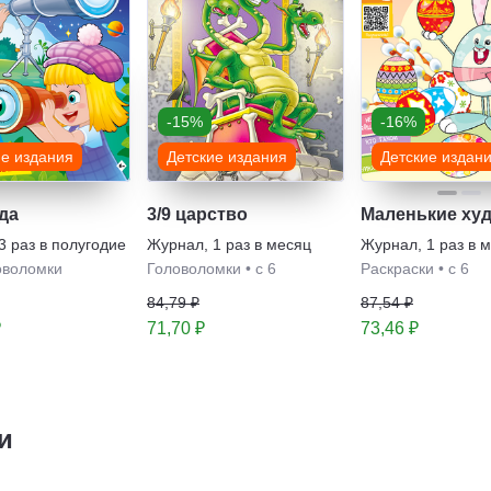
-15%
-16%
ие издания
Детские издания
Детские издан
да
3/9 царство
Маленькие ху
3 раз в полугодие
Журнал
,
1 раз в месяц
Журнал
,
1 раз в 
оволомки
Головоломки
•
с 6
Раскраски
•
с 6
84,79 ₽
87,54 ₽
₽
71,70 ₽
73,46 ₽
и