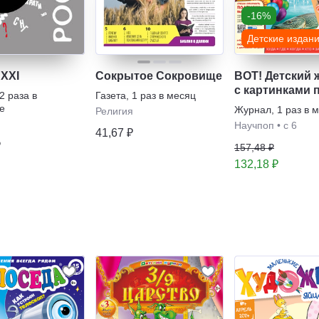
-16%
Детские издан
 XXI
Сокрытое Сокровище
ВОТ! Детский 
с картинками 
2 раза в
Газета
,
1 раз в месяц
на свете
е
Журнал
,
1 раз в 
Религия
Научпоп
•
с 6
41,67 ₽
₽
157,48 ₽
132,18 ₽