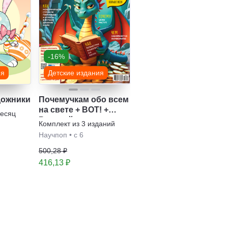
-16%
ия
Детские издания
дожники
Почемучкам обо всем
на свете + ВОТ! +
месяц
Разумейка
Комплект из
3
изданий
Научпоп
•
с 6
500,28 ₽
416,13 ₽