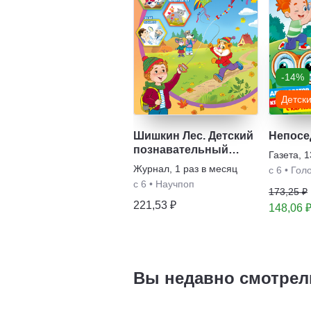
-14%
Детск
Шишкин Лес. Детский
Непосе
познавательный
Газета
,
1
журнал
Журнал
,
1 раз в месяц
с 6
•
Гол
с 6
•
Научпоп
173,25 ₽
221,53 ₽
148,06 
Вы недавно смотрел