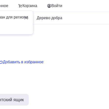
нное
Корзина
Войти
зан для региона
Для бизнеса
Дерево добра
Добавить в избранное
нтский ящик