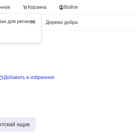
нное
Корзина
Войти
зан для региона
Для бизнеса
Дерево добра
Добавить в избранное
нтский ящик