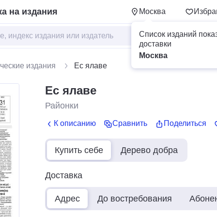
а на издания
Москва
Избра
Список изданий пока
доставки
Москва
ческие издания
Ес ялаве
Ес ялаве
Районки
К описанию
Сравнить
Поделиться
Купить себе
Дерево добра
Доставка
Адрес
До востребования
Абоне