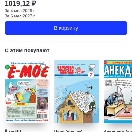
1019,12 ₽
За
4
мес
2026
г
За
6
мес
2027
г
В корзину
С этим покупают
Ё-моё!!!
Чаян (рус. яз)
Апельсин Ан