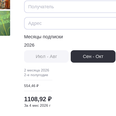
Месяцы подписки
2026
Июл - Авг
Сен - Окт
2 месяца
2026
2
-е полугодие
554,46 ₽
1108,92 ₽
За
4
мес
2026
г