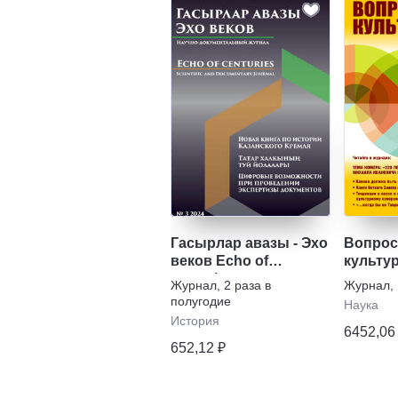
Гасырлар авазы - Эхо
Вопро
веков Echo of
культу
centuries
Журнал
,
2 раза в
Журнал
,
полугодие
Наука
История
6452,06
652,12 ₽