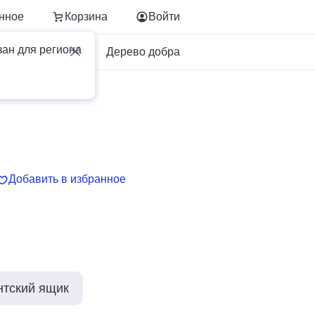
нное
Корзина
Войти
зан для региона
Для бизнеса
Дерево добра
Добавить в избранное
нтский ящик