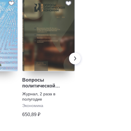
Вопросы
Вестник Вятского
политической
государственного
экономии
университета
Журнал
,
2 раза в
Журнал
,
2 раза в
полугодие
полугодие
Экономика
ВАК и РИНЦ
650,89 ₽
910,24 ₽