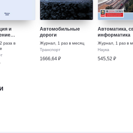
ция и
Автомобильные
Автоматика, с
ение
дороги
информатика
льными
2 раза в
Журнал
,
1 раз в месяц
Журнал
,
1 раз в 
тами
е
Транспорт
Наука
рт
1666,64 ₽
545,52 ₽
₽
и