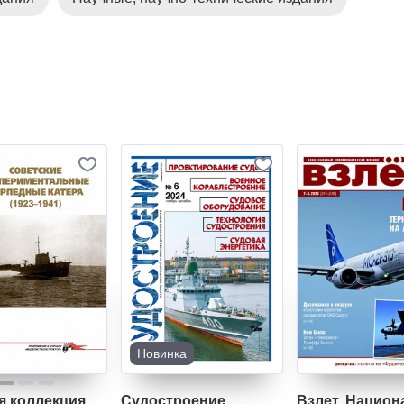
Новинка
я коллекция
Судостроение
Взлет. Нацио