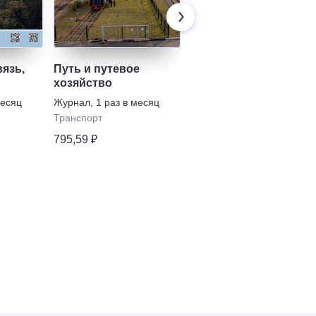
вязь,
Путь и путевое
Вагоны и вагонное
хозяйство
хозяйство
месяц
Журнал
,
1 раз в месяц
Журнал
,
2 раза в
полугодие
Транспорт
Транспорт
795,59 ₽
878,42 ₽