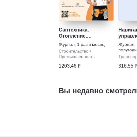
Сантехника,
Навига
Отопление,
управл
Кондиционирование
летате
Журнал
,
1 раз в месяц
Журнал
,
аппара
полугоди
Строительство
•
Промышленность
Транспо
1203,46 ₽
316,55 
Вы недавно смотрел