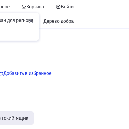
нное
Корзина
Войти
зан для региона
Для бизнеса
Дерево добра
Добавить в избранное
нтский ящик