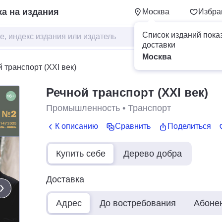
а на издания
Москва
Избра
Список изданий пока
доставки
Москва
 транспорт (XXI век)
Речной транспорт (XXI век)
Промышленность
•
Транспорт
К описанию
Сравнить
Поделиться
Купить себе
Дерево добра
Доставка
Адрес
До востребования
Абоне