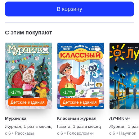
В корзину
С этим покупают
-17%
-17%
Детские издания
Детские издания
Мурзилка
Классный журнал
ЛУЧИК 6+
Журнал
,
1 раз в месяц
Газета
,
1 раз в месяц
Журнал
,
1 раз
с 6
•
Рассказы
с 6
•
Головоломки
с 6
•
Научпоп