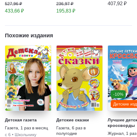
407,92 ₽
527,96 ₽
236,97 ₽
433,66 ₽
195,83 ₽
Похожие издания
-10%
Детские из
Детская газета
Детские сказки
Лучшие детс
кроссворды
Газета
,
1 раз в месяц
Газета
,
6 раз в
полугодие
Журнал
,
1 раз
с 6
•
Школьнику