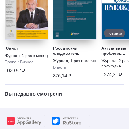
Новинка
Юрист
Российский
Актуальные
следователь
проблемы
Журнал
,
1 раз в месяц
правоведени
Журнал
,
1 раз в месяц
Журнал
,
2 раз
Право
•
Бизнес
полугодие
Власть
1029,57 ₽
1274,31 ₽
876,14 ₽
Вы недавно смотрели