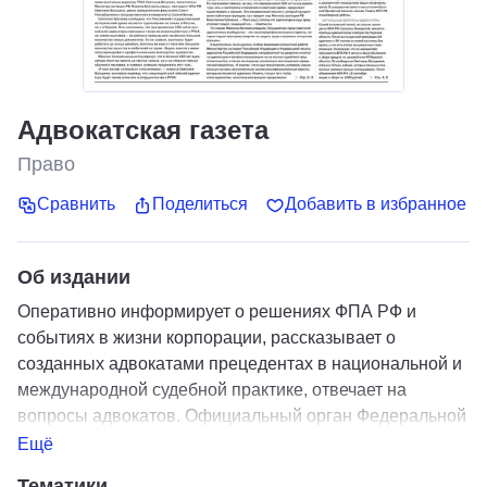
Адвокатская газета
Право
Сравнить
Поделиться
Добавить в избранное
Об издании
Оперативно информирует о решениях ФПА РФ и
событиях в жизни корпорации, рассказывает о
созданных адвокатами прецедентах в национальной и
международной судебной практике, отвечает на
вопросы адвокатов. Официальный орган Федеральной
палаты адвокатов РФ.
Ещё
Тематики