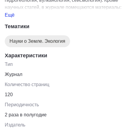
гидрогеология, вулканология, сейсмология). Кроме
научных статей, в журнале помещаются материалы:
анализ современного состояния развития
Ещё
геологической науки в регионе, хроника важнейших
Тематики
научных событий в регионе, сведения о конференциях,
совещаниях, семинарах, экспедициях, полевых
Науки о Земле. Экология
школах, публикации по вопросам развития
геологической науки в регионе.
Характеристики
Тип
Журнал
Количество страниц
120
Периодичность
2 раза в полугодие
Издатель