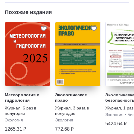
Похожие издания
Метеорология и
Экологическое
Экологическ
гидрология
право
безопасность
Зеленые ста
Журнал
,
6 раз в
Журнал
,
3 раза в
Журнал
,
1 раз
полугодие
полугодие
Экология
•
Би
Экология
Экология
5424,64 ₽
1265,31 ₽
772,68 ₽