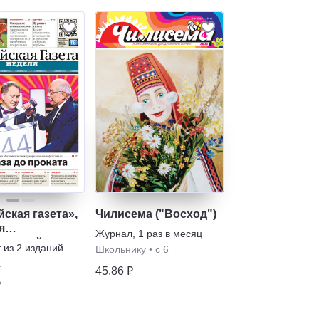
ская газета»,
Чилисема ("Восход")
я
Журнал
,
1 раз в месяц
ельный
т из
2
изданий
Школьнику
•
с 6
 «Российской
а
» – Неделя
45,86 ₽
₽