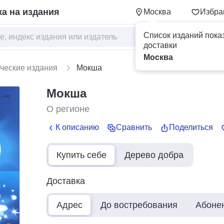
а на издания
Москва
Избра
Список изданий пока
доставки
Москва
ческие издания
Мокша
Мокша
О регионе
К описанию
Сравнить
Поделиться
Купить себе
Дерево добра
Доставка
Адрес
До востребования
Абоне