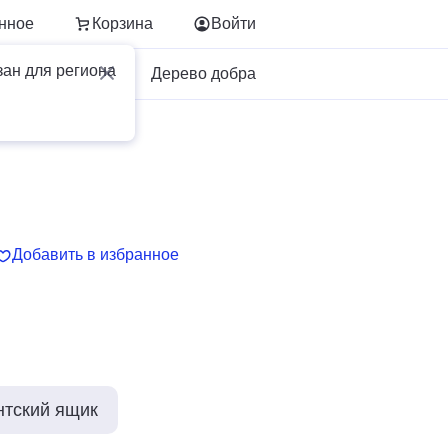
нное
Корзина
Войти
зан для региона
Для бизнеса
Дерево добра
Добавить в избранное
нтский ящик