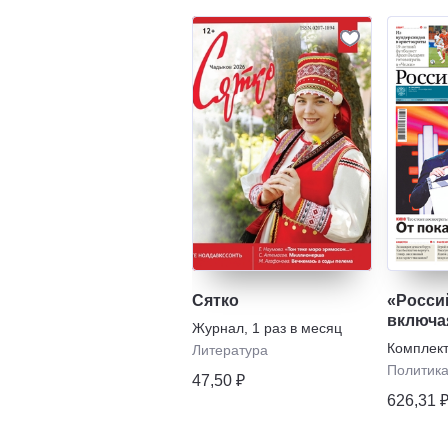
Сятко
«Россий
включа
Журнал
,
1 раз в месяц
еженед
Комплек
Литература
выпуск
Политик
47,50 ₽
газеты
626,31 