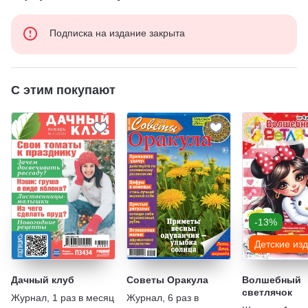
Подписка на издание закрыта
С этим покупают
-13%
Детские из
Дачный клуб
Советы Оракула
Волшебный
светлячок
Журнал
,
1 раз в месяц
Журнал
,
6 раз в