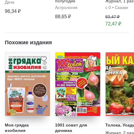
полугодие
Журнал
,
1 раз
Дача
Астрология
с 0
•
Сказки
96,34 ₽
88,65 ₽
83,47 ₽
72,47 ₽
Похожие издания
Моя грядка
1001 совет для
Толока. Усад
изобилия
дачника
Журнал
,
2 раз