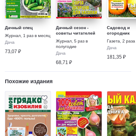
Дачный спец
Дачный сезон -
Садовод и
советы читателей
огородник
Журнал
,
1 раз в месяц
Журнал
,
5 раз в
Газета
,
2 раза
Дача
полугодие
Дача
73,07 ₽
Дача
181,35 ₽
68,71 ₽
Похожие издания