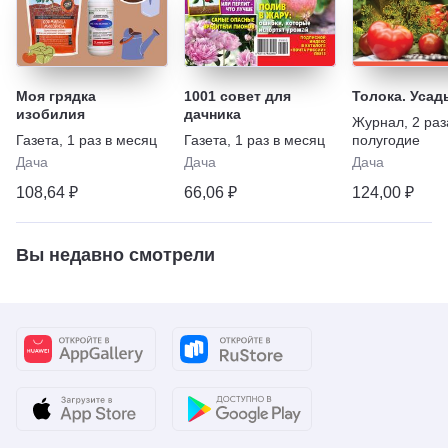
Моя грядка
1001 совет для
Толока. Усад
изобилия
дачника
Журнал
,
2 раз
Газета
,
1 раз в месяц
Газета
,
1 раз в месяц
полугодие
Дача
Дача
Дача
108,64 ₽
66,06 ₽
124,00 ₽
Вы недавно смотрели