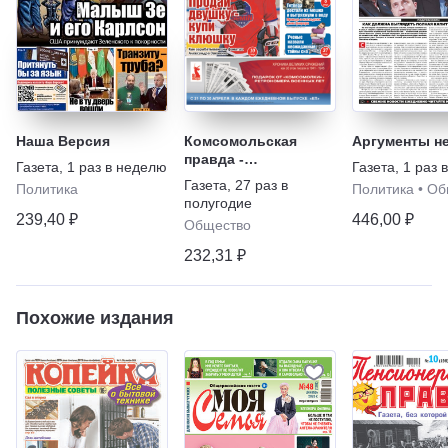
Наша Версия
Комсомольская
Аргументы н
правда -
Газета
,
1 раз в неделю
Газета
,
1 раз 
Еженедельник с
Газета
,
27 раз в
Политика
Политика
•
Об
"Телепрограммой"
полугодие
239,40 ₽
446,00 ₽
Общество
232,31 ₽
Похожие издания