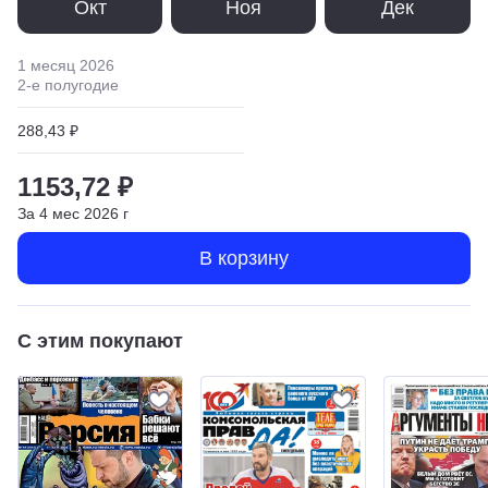
Окт
Ноя
Дек
1 месяц
2026
2
-е полугодие
288,43 ₽
1153,72 ₽
За
4
мес
2026
г
В корзину
С этим покупают