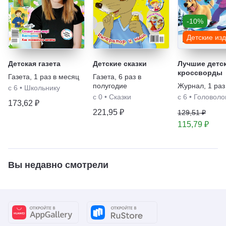
-10%
Детские из
Детская газета
Детские сказки
Лучшие детс
кроссворды
Газета
,
1 раз в месяц
Газета
,
6 раз в
полугодие
Журнал
,
1 раз
с 6
•
Школьнику
с 0
•
Сказки
с 6
•
Головоло
173,62 ₽
221,95 ₽
129,51 ₽
115,79 ₽
Вы недавно смотрели