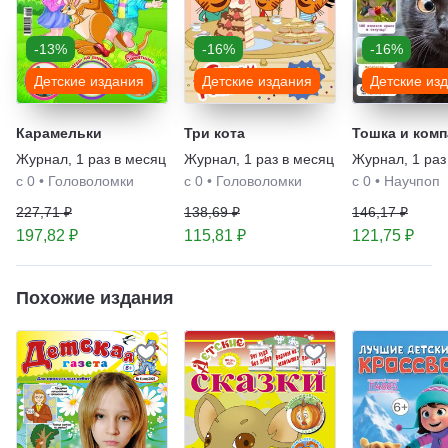
-13%
-16%
-16%
Детские издания
Детские издания
Детские из
Карамельки
Три кота
Тошка и комп
Журнал
,
1 раз в месяц
Журнал
,
1 раз в месяц
Журнал
,
1 раз
с 0
•
Головоломки
с 0
•
Головоломки
с 0
•
Научпоп
227,71 ₽
138,69 ₽
146,17 ₽
197,82 ₽
115,81 ₽
121,75 ₽
Похожие издания