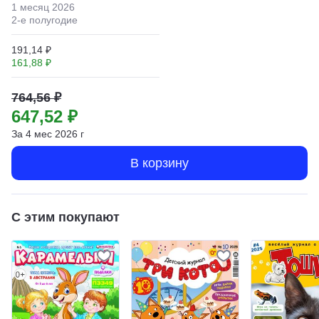
1 месяц
2026
2
-е полугодие
191,14 ₽
161,88 ₽
764,56 ₽
647,52 ₽
За
4
мес
2026
г
В корзину
С этим покупают