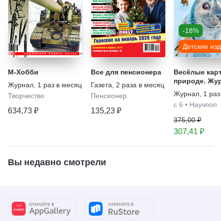
-18%
Детские из
М-Хобби
Все для пенсионера
Весёлые карт
природе. Жу
Журнал
,
1 раз в месяц
Газета
,
2 раза в месяц
для детей "Ф
Журнал
,
1 раз
Творчество
Пенсионер
с 6
•
Научпоп
634,73 ₽
135,23 ₽
375,00 ₽
307,41 ₽
Вы недавно смотрели