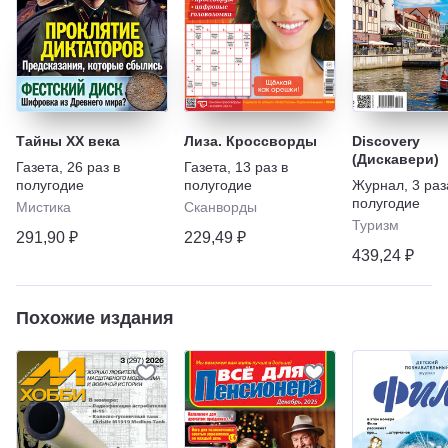
Тайны XX века
Лиза. Кроссворды
Discovery
(Дискавери)
Газета
,
26 раз в
Газета
,
13 раз в
полугодие
полугодие
Журнал
,
3 раз
полугодие
Мистика
Сканворды
Туризм
291,90 ₽
229,49 ₽
439,24 ₽
Похожие издания