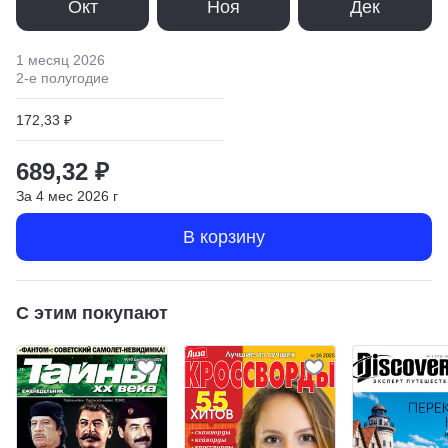
Окт
Ноя
Дек
1 месяц
2026
2
-е полугодие
172,33 ₽
689,32 ₽
За
4
мес
2026
г
В корзину
С этим покупают