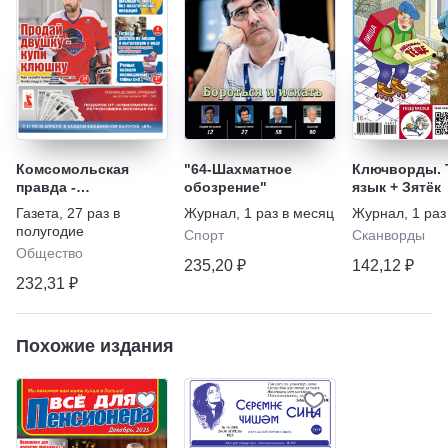
Комсомольская
"64-Шахматное
Ключворды. 
правда -
обозрение"
язык + Зятёк
Еженедельник с
Газета
,
27 раз в
Журнал
,
1 раз в месяц
Журнал
,
1 раз
"Телепрограммой"
полугодие
Спорт
Сканворды
Общество
235,20 ₽
142,12 ₽
232,31 ₽
Похожие издания