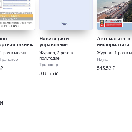
но-
Навигация и
Автоматика, с
ортная техника
управление
информатика
летательными
1 раз в месяц
Журнал
,
2 раза в
Журнал
,
1 раз в 
аппаратами
полугодие
Транспорт
Наука
Транспорт
 ₽
545,52 ₽
316,55 ₽
и