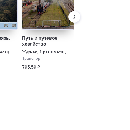
вязь,
Путь и путевое
Вагоны и вагонное
хозяйство
хозяйство
месяц
Журнал
,
1 раз в месяц
Журнал
,
2 раза в
полугодие
Транспорт
Транспорт
795,59 ₽
878,42 ₽