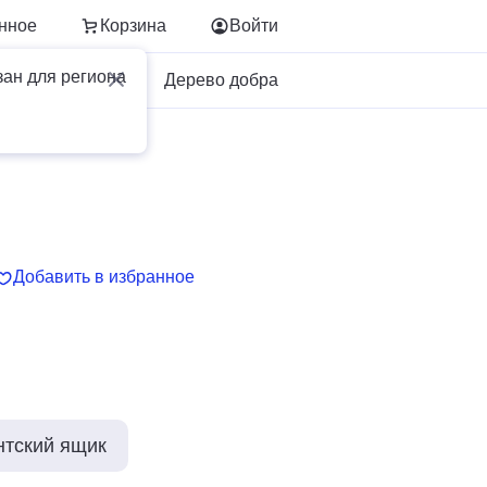
нное
Корзина
Войти
зан для региона
Для бизнеса
Дерево добра
Добавить в избранное
нтский ящик