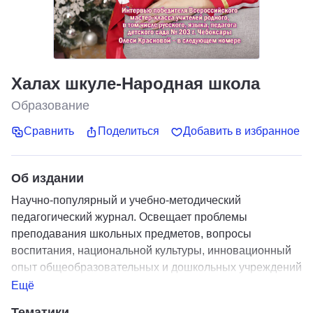
Халах шкуле-Народная школа
Образование
Сравнить
Поделиться
Добавить в избранное
Об издании
Научно-популярный и учебно-методический
педагогический журнал. Освещает проблемы
преподавания школьных предметов, вопросы
воспитания, национальной культуры, инновационный
опыт общеобразовательных и дошкольных учреждений
образования, а также средних и высших учебных
Ещё
заведений Чувашии.
Тематики