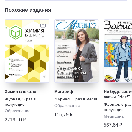
Похожие издания
Химия в школе
Мәгариф
Не будь зави
скажи "Нет!":
Журнал
,
5 раз в
Журнал
,
1 раз в месяц
наркотикам,
полугодие
Журнал
,
6 раз
Образование
алкоголю, ку
полугодие
Образование
игромании
155,79 ₽
Медицина
2719,10 ₽
567,64 ₽