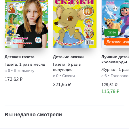
-10%
Детские из
Детская газета
Детские сказки
Лучшие детс
кроссворды
Газета
,
1 раз в месяц
Газета
,
6 раз в
полугодие
Журнал
,
1 раз
с 6
•
Школьнику
с 0
•
Сказки
с 6
•
Головоло
173,62 ₽
221,95 ₽
129,51 ₽
115,79 ₽
Вы недавно смотрели