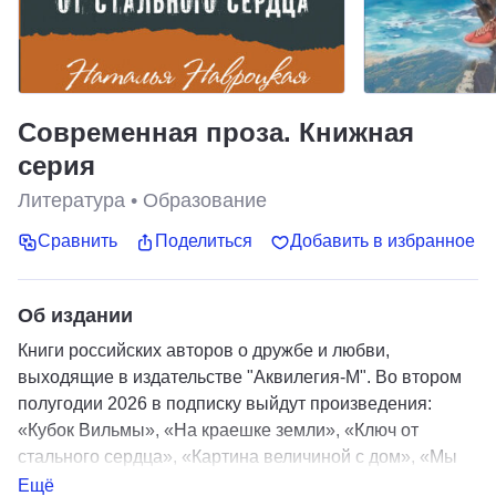
Современная проза. Книжная
серия
Литература
•
Образование
Сравнить
Поделиться
Добавить в избранное
Об издании
Книги российских авторов о дружбе и любви,
выходящие в издательстве "Аквилегия-М". Во втором
полугодии 2026 в подписку выйдут произведения:
«Кубок Вильмы», «На краешке земли», «Ключ от
стального сердца», «Картина величиной с дом», «Мы
любим котов и зелёных дельфинов», «Старая карта». В
Ещё