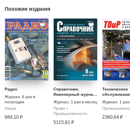
Похожие издания
Радио
Справочник.
Техническое
Инженерный журнал.
обслуживани
Журнал
,
6 раз в
С приложением.
ремонт
полугодие
Журнал
,
1 раз в месяц
Журнал
,
1 раз
Наука
Право
•
Промышленно
Промышленность
684,10 ₽
2360,64 ₽
5115,61 ₽