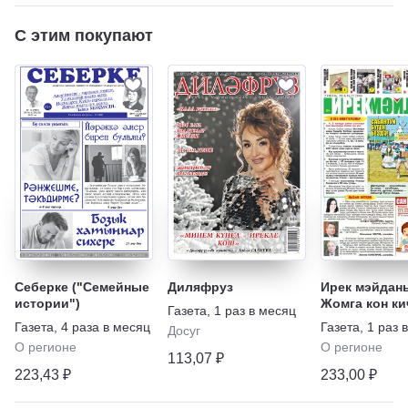
С этим покупают
Себерке ("Семейные
Диляфруз
Ирек мэйдан
истории")
Жомга кон ки
Газета
,
1 раз в месяц
(на татарско
Газета
,
4 раза в месяц
Газета
,
1 раз 
Досуг
О регионе
О регионе
113,07 ₽
223,43 ₽
233,00 ₽