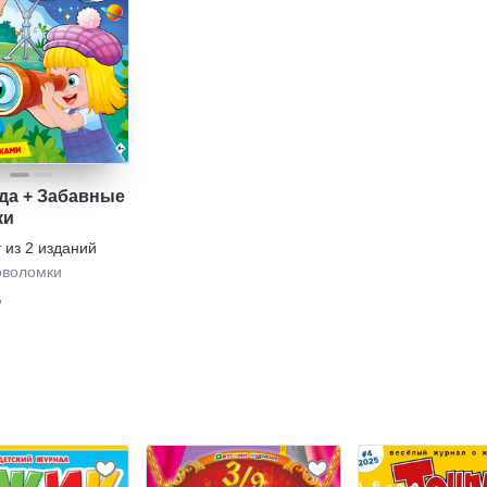
да + Забавные
ки
т из
2
изданий
оволомки
₽