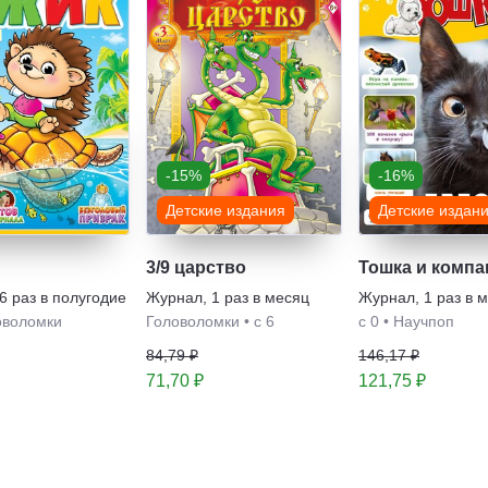
-15%
-16%
Детские издания
Детские издан
3/9 царство
Тошка и компа
6 раз в полугодие
Журнал
,
1 раз в месяц
Журнал
,
1 раз в 
оволомки
Головоломки
•
с 6
с 0
•
Научпоп
84,79 ₽
146,17 ₽
71,70 ₽
121,75 ₽