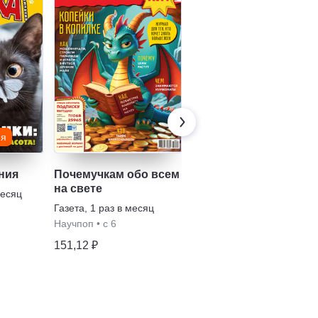
-13%
ия
Детские издания
ния
Почемучкам обо всем
Мамино солнышко
на свете
месяц
Журнал
,
1 раз в месяц
Газета
,
1 раз в месяц
с 0
•
Дошкольнику
Научпоп
•
с 6
79,99 ₽
151,12 ₽
69,32 ₽