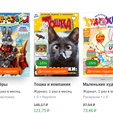
-16%
-16%
ие издания
Детские издания
Детские издан
ёры
Тошка и компания
Маленькие ху
 раз в месяц
Журнал
,
1 раз в месяц
Журнал
,
1 раз в 
оволомки
с 0
•
Научпоп
Раскраски
•
с 6
146,17 ₽
87,54 ₽
121,75 ₽
73,46 ₽