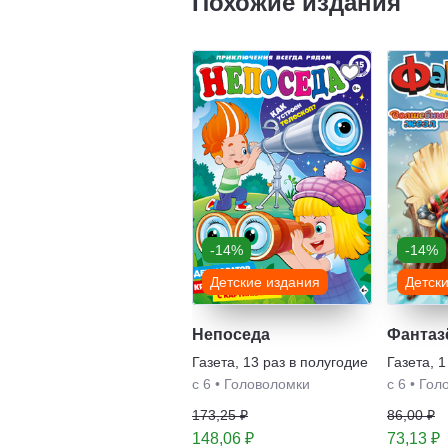
Похожие издания
-14%
-14%
Детские издания
Детск
Непоседа
Фантаз
Газета
,
13 раз в полугодие
Газета
,
1
с 6
•
Головоломки
с 6
•
Гол
173,25 ₽
86,00 ₽
148,06 ₽
73,13 ₽