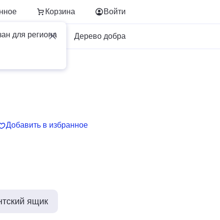
нное
Корзина
Войти
зан для региона
Для бизнеса
Дерево добра
Добавить в избранное
нтский ящик