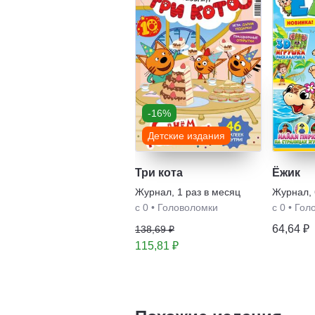
-16%
Детские издания
Три кота
Ёжик
Журнал
,
1 раз в месяц
Журнал
,
с 0
•
Головоломки
с 0
•
Гол
64,64 ₽
138,69 ₽
115,81 ₽