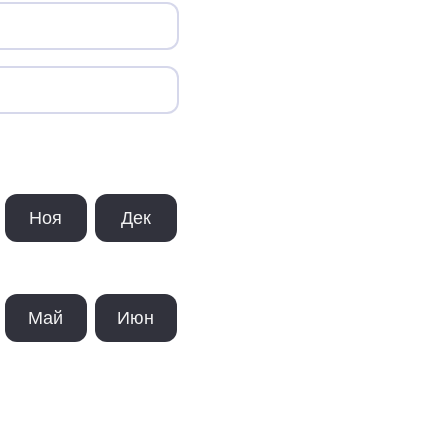
Ноя
Дек
Май
Июн