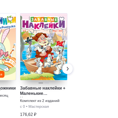
ия
дожники
Забавные наклейки +
3/9 царство +
Маленькие
Фантазёры
месяц
Художники
Комплект из
2
изданий
Комплект из
2
изданий
с 0
•
Мастерская
Головоломки
176,62 ₽
154,29 ₽