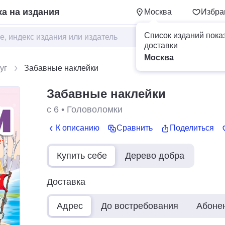
а на издания
Москва
Избра
Список изданий пока
доставки
Москва
уг
Забавные наклейки
Забавные наклейки
с 6
•
Головоломки
К описанию
Сравнить
Поделиться
Купить себе
Дерево добра
Доставка
Адрес
До востребования
Абоне