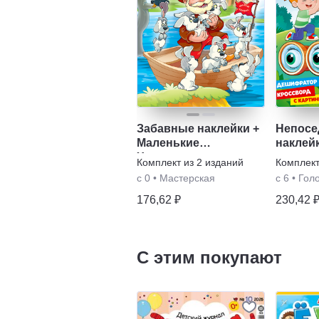
Забавные наклейки +
Непосе
Маленькие
наклей
Художники
Комплект из
2
изданий
Комплек
с 0
•
Мастерская
с 6
•
Гол
176,62 ₽
230,42 
С этим покупают