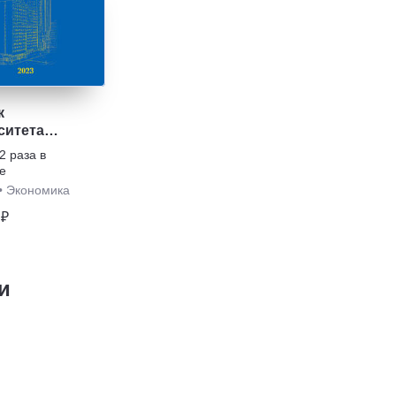
к
ситета
ых
2 раза в
заций
е
•
Экономика
 ₽
и