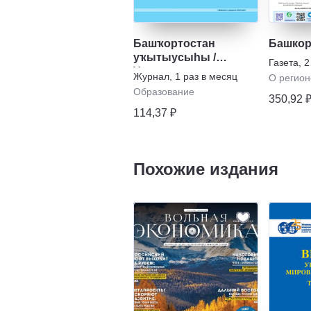
Башҡортостан
Башкор
уҡытыусыhы /
Газета
,
2
Учитель
Журнал
,
1 раз в месяц
О регион
Башкортостана
Образование
350,92 
114,37 ₽
Похожие издания