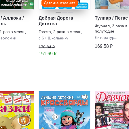
Детские издания
/ Аллюки /
Добрая Дорога
Тулпар / Пегас
ель
Детства
Журнал
,
3 раза в
полугодие
1 раз в месяц
Газета
,
2 раза в месяц
Литература
оволомки
с 6
•
Школьнику
169,58 ₽
176,84 ₽
151,69 ₽