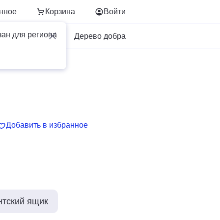
нное
Корзина
Войти
зан для региона
Для бизнеса
Дерево добра
Добавить в избранное
нтский ящик