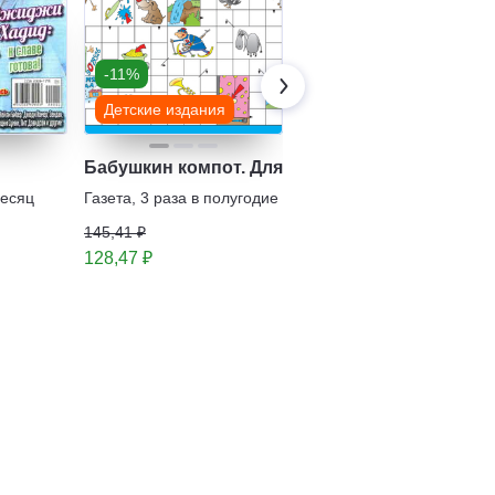
-11%
-14%
Детские издания
Детские издания
Бабушкин компот. Для внучат. Сканворды
Чудесный журнал
(Леди Баг и Супер-
месяц
Газета
,
3 раза в полугодие
Кот) с подарочным
Журнал
,
1 раз в месяц
145,41 ₽
вложением
294,48 ₽
128,47 ₽
251,36 ₽