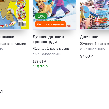
-10%
Детские издания
 сказки
Лучшие детские
Девчонки
кроссворды
 раз в полугодие
Журнал
,
1 раз в 
Журнал
,
1 раз в месяц
зки
с 6
•
Школьнику
с 6
•
Головоломки
₽
97,60 ₽
129,51 ₽
115,79 ₽
и