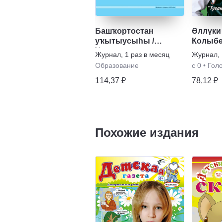
Башҡортостан
Әллүки 
уҡытыусыhы /
Колыб
Учитель
Журнал
,
1 раз в месяц
Журнал
,
Башкортостана
Образование
с 0
•
Гол
114,37 ₽
78,12 ₽
Похожие издания