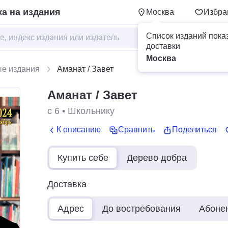
а на издания
Москва
Избра
Список изданий пока
доставки
Москва
ые издания
Аманат / Завет
Аманат / Завет
с 6
•
Школьнику
К описанию
Сравнить
Поделиться
Купить себе
Дерево добра
Доставка
Адрес
До востребования
Абоне