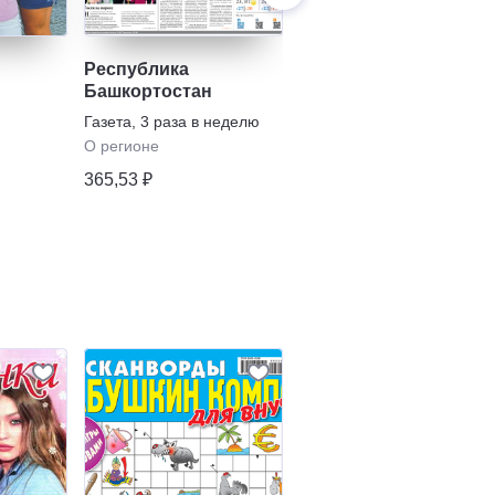
Республика
Йэшлек / Молодость
Башкортостан
Газета
,
1 раз в неделю
Газета
,
3 раза в неделю
О регионе
О регионе
200,40 ₽
365,53 ₽