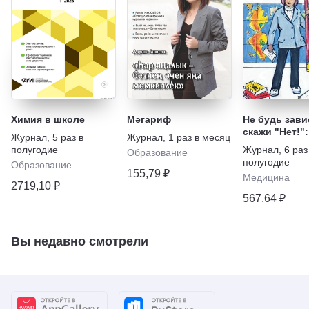
Химия в школе
Мәгариф
Не будь зави
скажи "Нет!":
Журнал
,
5 раз в
Журнал
,
1 раз в месяц
наркотикам,
полугодие
Журнал
,
6 раз
Образование
алкоголю, ку
полугодие
Образование
игромании
155,79 ₽
Медицина
2719,10 ₽
567,64 ₽
Вы недавно смотрели