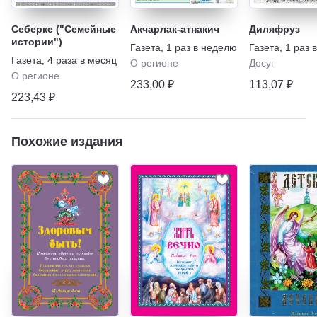
Себерке ("Семейные
Акчарлак-атнакич
Диляфруз
истории")
Газета
,
1 раз в неделю
Газета
,
1 раз 
Газета
,
4 раза в месяц
О регионе
Досуг
О регионе
233,00 ₽
113,07 ₽
223,43 ₽
Похожие издания