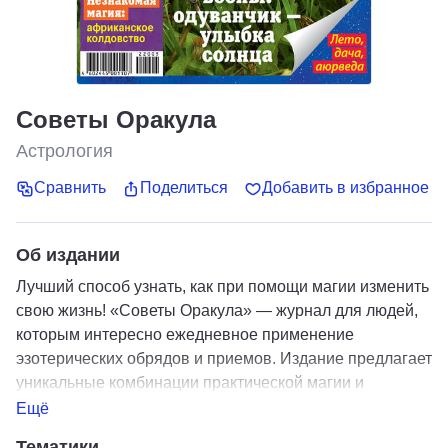
Советы Оракула
Астрология
Сравнить
Поделиться
Добавить в избранное
Об издании
Лучший способ узнать, как при помощи магии изменить
свою жизнь! «Советы Оракула» — журнал для людей,
которым интересно ежедневное применение
эзотерических обрядов и приемов. Издание предлагает
уникальные комбинации практической магии и
астрологические прогнозы
Ещё
Тематики