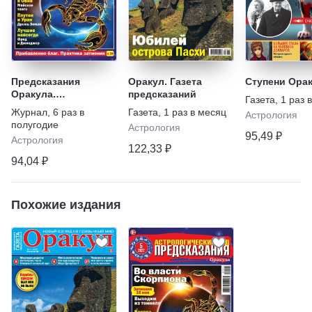
Предсказания
Оракул. Газета
Ступени Ора
Оракула.
предсказаний
Газета
,
1 раз 
Астрологический
Журнал
,
6 раз в
Газета
,
1 раз в месяц
Астрология
гид
полугодие
Астрология
95,49 ₽
Астрология
122,33 ₽
94,04 ₽
Похожие издания