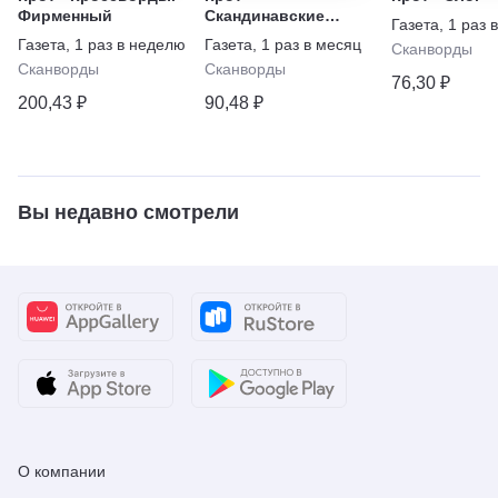
Фирменный
Скандинавские
Газета
,
1 раз 
кроссворды.
Газета
,
1 раз в неделю
Газета
,
1 раз в месяц
Сканворды
Спецвыпуск
Сканворды
Сканворды
76,30 ₽
200,43 ₽
90,48 ₽
Вы недавно смотрели
О компании