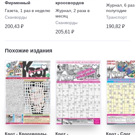
Фирменный
кроссвордов
Журнал
,
6 раз
Газета
,
1 раз в неделю
Журнал
,
2 раза в
полугодие
месяц
Сканворды
Транспорт
Сканворды
200,43 ₽
190,82 ₽
205,61 ₽
Похожие издания
Крот - Кроссворды.
Крот -
Крот - Слог