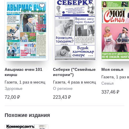
Авырмас өчен 101
Себерке ("Семейные
Моя семья
киңәш
истории")
Газета
,
1 раз 
Газета
,
1 раз в месяц
Газета
,
4 раза в месяц
Семья
Здоровье
О регионе
337,46 ₽
72,00 ₽
223,43 ₽
Похожие издания