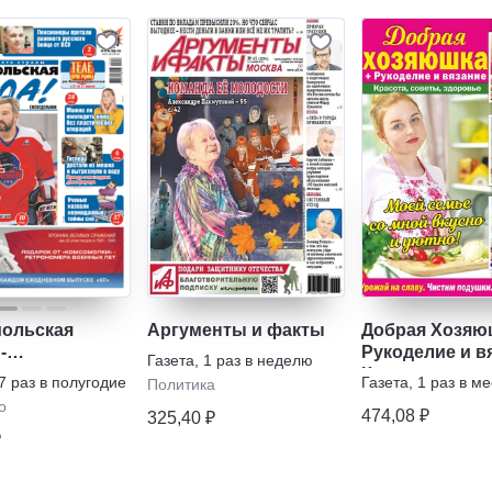
ольская
Аргументы и факты
Добрая Хозяю
-
Рукоделие и в
Газета
,
1 раз в неделю
ельник с
Красота, сове
7 раз в полугодие
Газета
,
1 раз в м
Политика
рограммой"
здоровье
о
474,08 ₽
325,40 ₽
₽