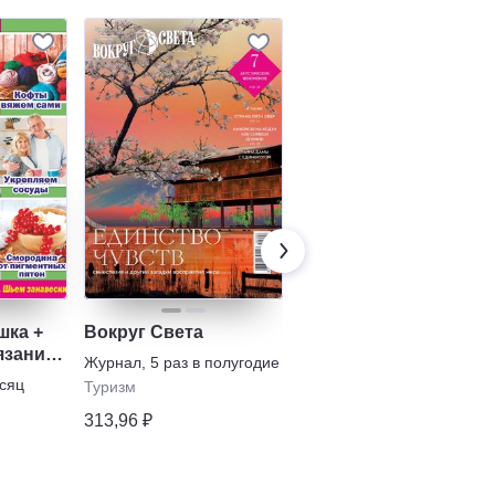
шка +
Вокруг Света
Классная девчонка
язание.
Журнал
,
5 раз в полугодие
Газета
,
1 раз в месяц
ты,
есяц
Туризм
с 12
•
Школьнику
313,96 ₽
634,13 ₽