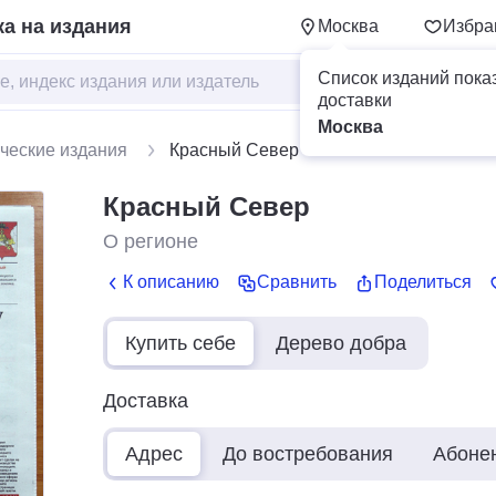
а на издания
Москва
Избра
Список изданий пока
доставки
Москва
ческие издания
Красный Север
Красный Север
О регионе
К описанию
Сравнить
Поделиться
Купить себе
Дерево добра
Доставка
Адрес
До востребования
Абоне