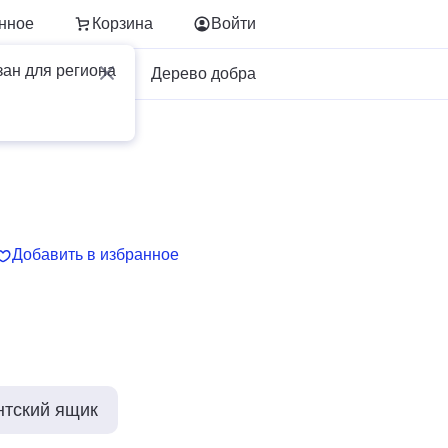
нное
Корзина
Войти
зан для региона
Для бизнеса
Дерево добра
Добавить в избранное
нтский ящик