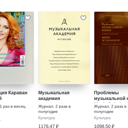
ция Караван
Музыкальная
Проблемы
й
академия
музыкальной н
Music Scholars
1 раз в месяц
Журнал
,
2 раза в
Журнал
,
2 раза в
полугодие
полугодие
Культура
Культура
₽
1176,47 ₽
1098,50 ₽