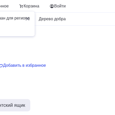
нное
Корзина
Войти
зан для региона
Для бизнеса
Дерево добра
Добавить в избранное
нтский ящик