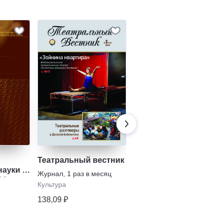
Театральный вестник
Музыкальная жизнь
ауки /
Журнал
,
1 раз в месяц
Журнал
,
5 раз в полугодие
hip
Культура
Культура
138,09 ₽
1318,17 ₽