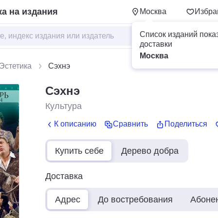
а на издания
Москва
Избра
Список изданий пока
доставки
Москва
 Эстетика
Сэхнэ
Сэхнэ
Культура
К описанию
Сравнить
Поделиться
Купить себе
Дерево добра
Доставка
Адрес
До востребования
Абоне