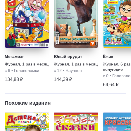
Мегамозг
Юный эрудит
Ёжик
Журнал
,
1 раз в месяц
Журнал
,
1 раз в месяц
Журнал
,
6 раз
полугодие
с 6
•
Головоломки
с 12
•
Научпоп
с 0
•
Головоло
134,88 ₽
144,39 ₽
64,64 ₽
Похожие издания