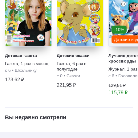
-10%
Детские из
Детская газета
Детские сказки
Лучшие детс
кроссворды
Газета
,
1 раз в месяц
Газета
,
6 раз в
полугодие
Журнал
,
1 раз
с 6
•
Школьнику
с 0
•
Сказки
с 6
•
Головоло
173,62 ₽
221,95 ₽
129,51 ₽
115,79 ₽
Вы недавно смотрели