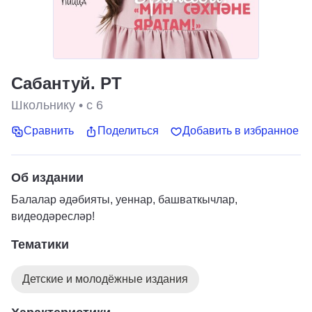
Сабантуй. РТ
Школьнику
•
с 6
Сравнить
Поделиться
Добавить в избранное
Об издании
Балалар әдәбияты, уеннар, башваткычлар,
видеодәресләр!
Тематики
Детские и молодёжные издания