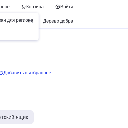
нное
Корзина
Войти
зан для региона
Для бизнеса
Дерево добра
Добавить в избранное
нтский ящик