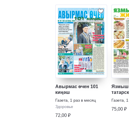
Авырмас өчен 101
Язмыш 
киңәш
татарс
Газета
,
1 раз в месяц
Газета
,
1
Здоровье
75,00 ₽
72,00 ₽