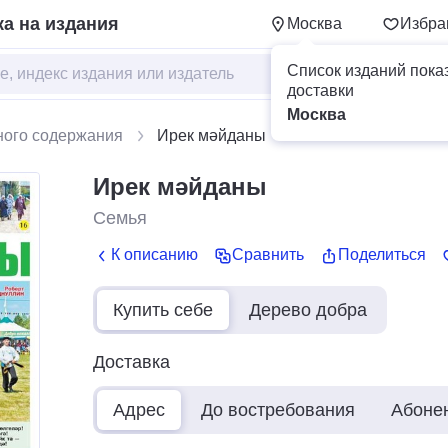
а на издания
Москва
Избра
Список изданий пока
доставки
Москва
ного содержания
Ирек мәйданы
Ирек мәйданы
Семья
К описанию
Сравнить
Поделиться
Купить себе
Дерево добра
Доставка
Адрес
До востребования
Абоне