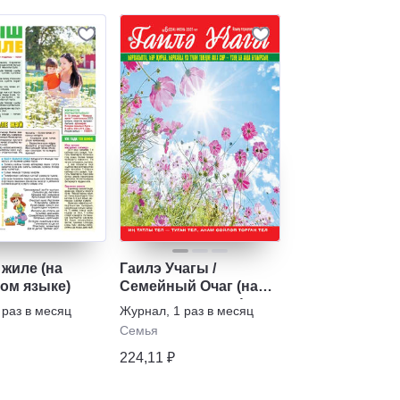
жиле (на
Гаилэ Учагы /
ком языке)
Семейный Очаг (на
татарском языке)
 раз в месяц
Журнал
,
1 раз в месяц
Семья
224,11 ₽