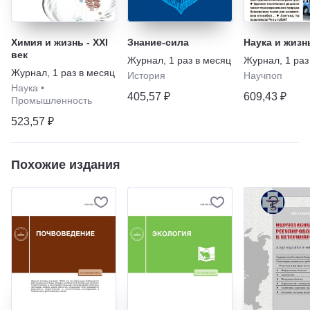
Химия и жизнь - XXI
Знание-сила
Наука и жизн
век
Журнал
,
1 раз в месяц
Журнал
,
1 раз
Журнал
,
1 раз в месяц
История
Научпоп
Наука
•
405,57 ₽
609,43 ₽
Промышленность
523,57 ₽
Похожие издания